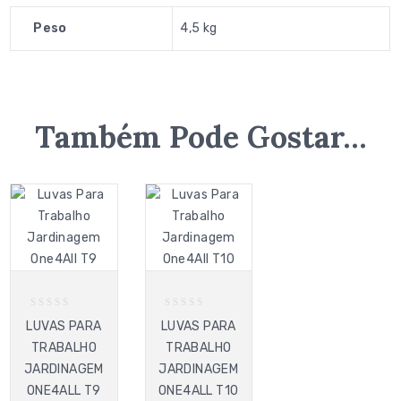
Peso
4,5 kg
Também Pode Gostar…
0
0
LUVAS PARA
LUVAS PARA
out
out
TRABALHO
TRABALHO
of
of
5
5
JARDINAGEM
JARDINAGEM
ONE4ALL T9
ONE4ALL T10