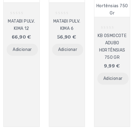
0
0
MATABI PULV.
MATABI PULV.
out
out
KIMA 12
KIMA 6
of
of
0
5
5
KB OSMOCOTE
66,90
€
56,90
€
out
ADUBO
of
5
Adicionar
Adicionar
HORTÊNSIAS
750 GR
9,99
€
Adicionar