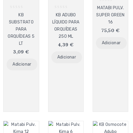
0
MATABI PULV.
out
0
0
KB
KB ADUBO
SUPER GREEN
of
out
out
5
SUBSTRATO
LÍQUIDO PARA
16
of
of
5
5
PARA
ORQUÍDEAS
75,50
€
ORQUÍDEAS 5
250 ML
Adicionar
LT
4,39
€
3,09
€
Adicionar
Adicionar