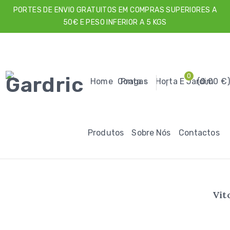
PORTES DE ENVIO GRATUITOS EM COMPRAS SUPERIORES A
50€ E PESO INFERIOR A 5 KGS
0
Home
Conta
Pragas
Horta E Jardim
0,00
€
Produtos
Sobre Nós
Contactos
Vit