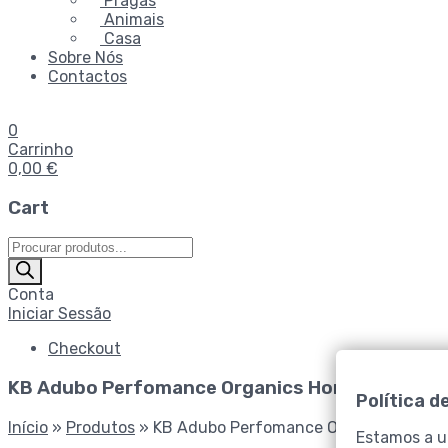
Pragas
Animais
Casa
Sobre Nós
Contactos
0
Carrinho
0,00
€
Cart
Products
search
Conta
Iniciar Sessão
Checkout
KB Adubo Perfomance Organics Horticolas 700
Política d
Início
»
Produtos
»
KB Adubo Perfomance Organics Hortic
Estamos a ut