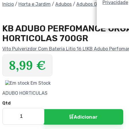
Privacidade
Início
/
Horta e Jardim
/
Adubos
/
Adubos Granulados
/
KB
KB ADUBO PERFOMANCE ORG
HORTICOLAS 700GR
Vito Pulverizdor Com Bateria Litio 16 Lt
KB Adubo Perfoman
8,99
€
Em Stock
ADUBO HORTICULAS
Adicionar