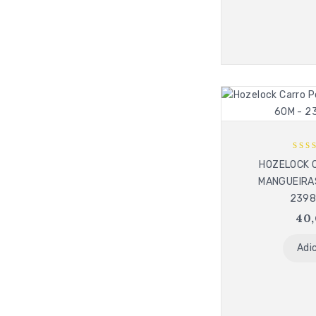
5
HOZELOCK 
out
MANGUEIRA
239
40
Adi