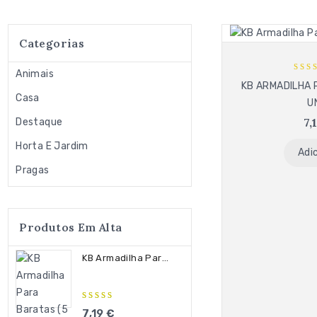
Categorias
Animais
5
KB ARMADILHA 
out
Casa
U
7,
Destaque
Horta E Jardim
Adi
Pragas
Produtos Em Alta
KB Armadilha Para Baratas (5 Unid)
5.00
out
7,19
€