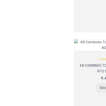
5
KB COMBINEO T
out
RTU 
9,
Adi