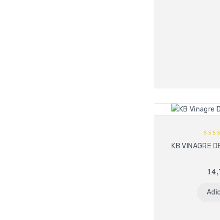
5
KB VINAGRE D
out
14
Adi