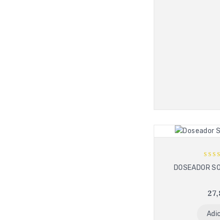
5
DOSEADOR SO
out
27
Adi