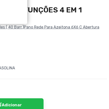
 MULTIFUNÇÕES 4 EM 1
s ( 40 Barr.)
Pano Rede Para Azeitona 6X6 C Abertura
ASOLINA
Adicionar