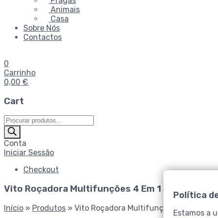
Pragas
Animais
Casa
Sobre Nós
Contactos
0
Carrinho
0,00
€
Cart
Products
search
Conta
Iniciar Sessão
Checkout
Vito Roçadora Multifunções 4 Em 1 33Cc
Política d
Início
»
Produtos
»
Vito Roçadora Multifunções 4 Em 1 33
Estamos a ut