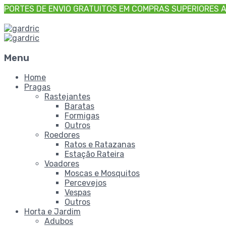
PORTES DE ENVIO GRATUITOS EM COMPRAS SUPERIORES A 
Menu
Skip
Home
to
Pragas
content
Rastejantes
Baratas
Formigas
Outros
Roedores
Ratos e Ratazanas
Estação Rateira
Voadores
Moscas e Mosquitos
Percevejos
Vespas
Outros
Horta e Jardim
Adubos