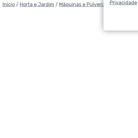
Privacidade
Início
/
Horta e Jardim
/
Máquinas e Pulverizadores
/
Outr