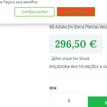
e faça a sua escolha.
os
/
Vito Roçadora Multifunções 4 Em 1 33Cc
VITO ROÇADORA
Configurações
Aceitar todos
33CC
KB Adubo Em Barra Plantas Verde
296,50
€
Em Stock
ROÇADORA MULTIFUNÇÕES A G