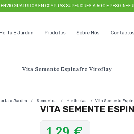
 ENVIO GRATUITOS EM COMPRAS SUPERIORES A 50€ E PESO INFERI
Horta E Jardim
Produtos
Sobre Nós
Contacto
Vita Semente Espinafre Viroflay
orta e Jardim
/
Sementes
/
Horticolas
/
Vita Semente Espina
VITA SEMENTE ESPI
1,29
€