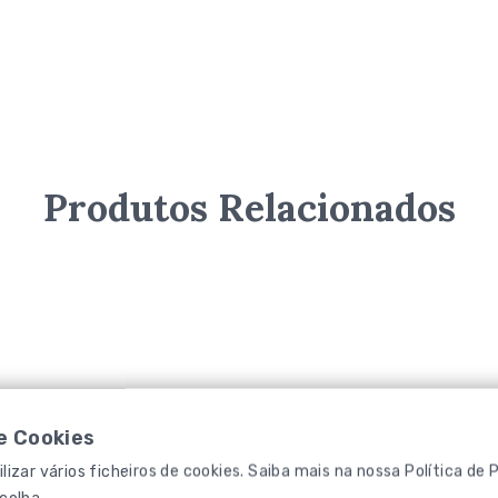
Produtos Relacionados
0
5.00
BI PULV. SUPER GREEN 16
KB EVERGREEN MANUTENÇÃO
out
out of 5
KG
of
5
50
€
11,99
€
Adicionar
Adicionar
de Cookies
lizar vários ficheiros de cookies. Saiba mais na nossa
Política de 