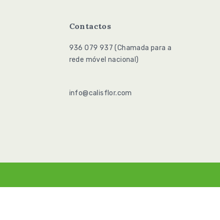
Contactos
936 079 937 (Chamada para a
936
rede móvel nacional)
079
937
info@calisflor.com