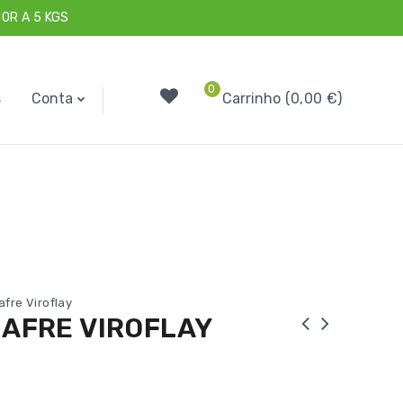
OR A 5 KGS
0
s
Conta
Carrinho
0,00
€
fre Viroflay
NAFRE VIROFLAY