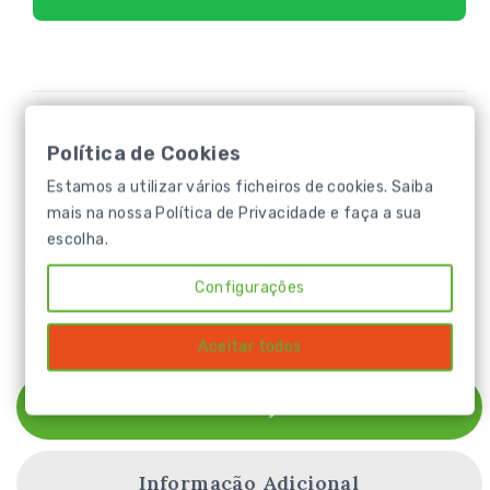
Categorias:
Ferramentas e acessorios
,
Horta e Jardim
,
Luvas
Política de Cookies
Estamos a utilizar vários ficheiros de cookies. Saiba
*A informação aqui disponibilizada não dispensa a leitura
mais na nossa
Política de Privacidade
e faça a sua
atenta do rótulo e, quando aplicável, das fichas técnicas
escolha.
dos produtos.
Configurações
Aceitar todos
Descrição
Informação Adicional