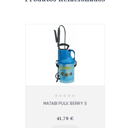
0
MATABI PULV. BERRY 5
out
of
5
41,79
€