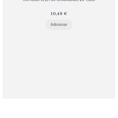
out
of
5
10,49
€
Adicionar