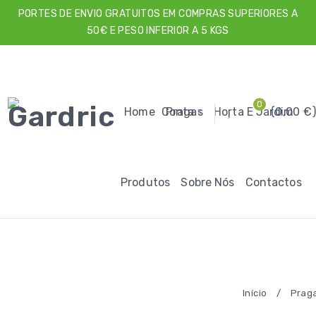
PORTES DE ENVIO GRATUITOS EM COMPRAS SUPERIORES A
50€ E PESO INFERIOR A 5 KGS
0
Home
Conta
Pragas
Horta E Jardim
0,00
€
Produtos
Sobre Nós
Contactos
Início
/
Prag