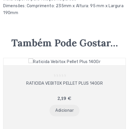
Dimensões: Comprimento: 235mm x Altura: 95 mm x Largura
190mm
Também Pode Gostar…
0
RATICIDA VEBITOX PELLET PLUS 140GR
out
of
5
2,19
€
Adicionar