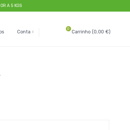
OR A 5 KGS
0
os
Conta
Carrinho
0,00
€
?