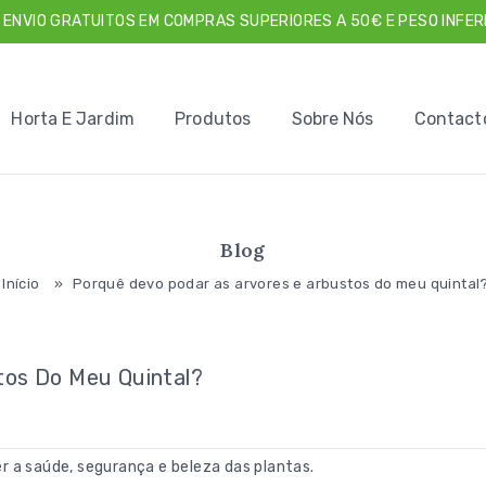
 ENVIO GRATUITOS EM COMPRAS SUPERIORES A 50€ E PESO INFERI
Horta E Jardim
Produtos
Sobre Nós
Contact
Blog
Início
»
Porquê devo podar as arvores e arbustos do meu quintal
tos Do Meu Quintal?
r a saúde, segurança e beleza das plantas.