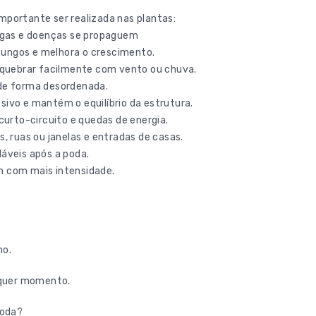
mportante ser realizada nas plantas:
agas e doenças se propaguem
e fungos e melhora o crescimento.
quebrar facilmente com vento ou chuva.
 de forma desordenada.
sivo e mantém o equilíbrio da estrutura.
 curto-circuito e quedas de energia.
s, ruas ou janelas e entradas de casas.
dáveis após a poda.
m com mais intensidade.
no.
lquer momento.
poda?