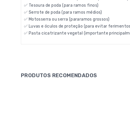
✅ Tesoura de poda (para ramos finos)
✅ Serrote de poda (para ramos médios)
✅ Motosserra ou serra (pararamos grossos)
✅ Luvas e óculos de proteção (para evitar ferimento
✅ Pasta cicatrizante vegetal (importante principalm
PRODUTOS RECOMENDADOS
0
LUVAS PARA TRABALHO JARDINAGEM ONE4ALL T9
out
of
5
5,89
€